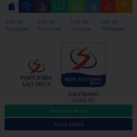
Skip
to
content
Link do
Link do
Link do
Link do
Instagram
Facebook
Youtube
Whatsapp
Portal do Aluno
Portal Edebê